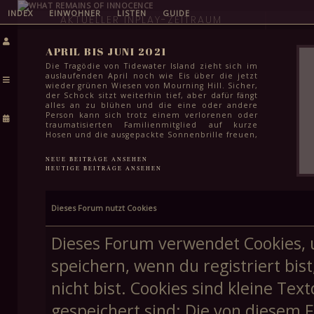
INDEX
EINWOHNER
LISTEN
GUIDE
AKTUELLER INPLAY-ZEITRAUM
APRIL BIS JUNI 2021
Die Tragödie von Tidewater Island zieht sich im
auslaufenden April noch wie Eis über die jetzt
wieder grünen Wiesen von Mourning Hill. Sicher,
der Schock sitzt weiterhin tief, aber dafür fängt
alles an zu blühen und die eine oder andere
Person kann sich trotz einem verlorenen oder
traumatisierten Familienmitglied auf kurze
Hosen und die ausgepackte Sonnenbrille freuen,
auch wenn es dafür selbst im Juni noch etwas zu
kühl ist. Das Leben geht weiter und für die
NEUE BEITRÄGE ANSEHEN
meisten steht in den kommenden Monaten
HEUTIGE BEITRÄGE ANSEHEN
auch einfach wichtigeres an: Klausuren zum
Semesterabschluss, letzte Schularbeiten vor den
Sommerferien und für viele Schüler:innen in
der Stadt auch das endgültige Finale ihrer
Dieses Forum nutzt Cookies
Schullaufbahn. Spätestens Mitte Juni kann aber
auch hier ein Haken gemacht werden und dem
Feiern in lauen Frühsommernächsten steht
Dieses Forum verwendet Cookies, 
höchstens noch die Frage im Weg, wie schnell
man eine weitere stadtweite Tragödie vergessen
speichern, wenn du registriert bis
kann.
nicht bist. Cookies sind kleine T
gespeichert sind; Die von diesem 