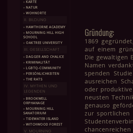
»
KARTE
»
NATUR
»
WOHNORTE
II. BILDUNG
»
HAWTHORNE ACADEMY
Gründung:
»
MOURNING HILL HIGH
SCHOOL
1869 gegründet,
»
OAKTREE UNIVERSITY
auf einem grün
III. GESELLSCHAFT
Die gewaltigen 
»
DAGGER AND CHALICE
»
KRIMINALITÄT
Namen verdankt
»
LGBTQ-COMMUNITY
spenden Studi
»
PERSÖNLICHKEITEN
»
THE RATS
ausreichen Sch
IV. MYTHEN UND
oder produktive
LEGENDEN
neusten Technik
»
BROOKWELL
ORPHANAGE
genauso geförde
»
MOURNING HILL
zur sportlichen
SANATORIUM
»
TIDEWATER ISLAND
Studentenverb
»
WITCHWOOD FOREST
chancenreichen
V. MOURNING