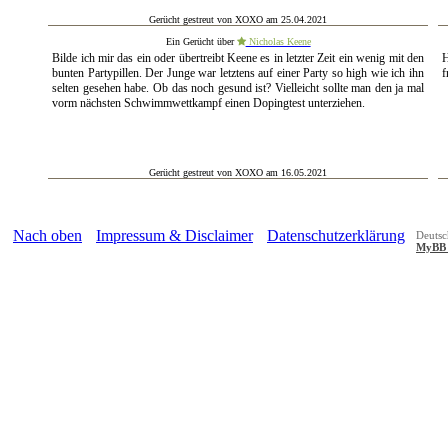
Gerücht gestreut von XOXO am 25.04.2021
Ein Gerücht über
Nicholas Keene
Bilde ich mir das ein oder übertreibt Keene es in letzter Zeit ein wenig mit den
H
bunten Partypillen. Der Junge war letztens auf einer Party so high wie ich ihn
f
selten gesehen habe. Ob das noch gesund ist? Vielleicht sollte man den ja mal
vorm nächsten Schwimmwettkampf einen Dopingtest unterziehen.
Gerücht gestreut von XOXO am 16.05.2021
Nach oben
Impressum & Disclaimer
Datenschutzerklärung
Deutsc
MyBB