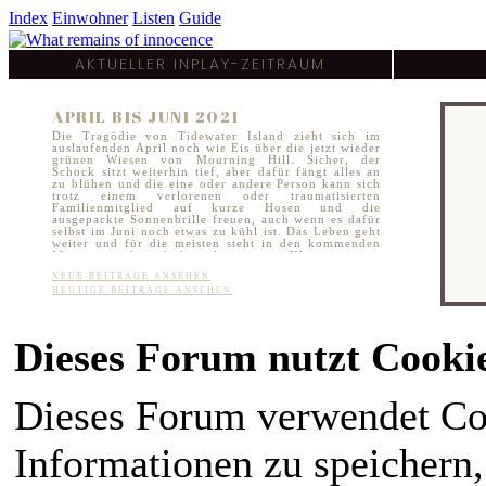
Index
Einwohner
Listen
Guide
AKTUELLER INPLAY-ZEITRAUM
APRIL BIS JUNI 2021
Die Tragödie von Tidewater Island zieht sich im
auslaufenden April noch wie Eis über die jetzt wieder
grünen Wiesen von Mourning Hill. Sicher, der
Schock sitzt weiterhin tief, aber dafür fängt alles an
zu blühen und die eine oder andere Person kann sich
trotz einem verlorenen oder traumatisierten
Familienmitglied auf kurze Hosen und die
ausgepackte Sonnenbrille freuen, auch wenn es dafür
selbst im Juni noch etwas zu kühl ist. Das Leben geht
weiter und für die meisten steht in den kommenden
Monaten auch einfach wichtigeres an: Klausuren zum
Semesterabschluss, letzte Schularbeiten vor den
NEUE BEITRÄGE ANSEHEN
Sommerferien und für viele Schüler:innen in der
HEUTIGE BEITRÄGE ANSEHEN
Stadt auch das endgültige Finale ihrer Schullaufbahn.
Spätestens Mitte Juni kann aber auch hier ein Haken
gemacht werden und dem Feiern in lauen
Frühsommernächsten steht höchstens noch die Frage
im Weg, wie schnell man eine weitere stadtweite
Dieses Forum nutzt Cooki
Tragödie vergessen kann.
Dieses Forum verwendet Co
Informationen zu speichern, 