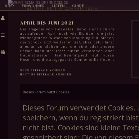
INDEX
EINWOHNER
LISTEN
GUIDE
AKTUELLER INPLAY-ZEITRAUM
APRIL BIS JUNI 2021
Die Tragödie von Tidewater Island zieht sich im
auslaufenden April noch wie Eis über die jetzt
wieder grünen Wiesen von Mourning Hill. Sicher,
der Schock sitzt weiterhin tief, aber dafür fängt
alles an zu blühen und die eine oder andere
Person kann sich trotz einem verlorenen oder
traumatisierten Familienmitglied auf kurze
Hosen und die ausgepackte Sonnenbrille freuen,
auch wenn es dafür selbst im Juni noch etwas zu
kühl ist. Das Leben geht weiter und für die
NEUE BEITRÄGE ANSEHEN
meisten steht in den kommenden Monaten
HEUTIGE BEITRÄGE ANSEHEN
auch einfach wichtigeres an: Klausuren zum
Semesterabschluss, letzte Schularbeiten vor den
Sommerferien und für viele Schüler:innen in
der Stadt auch das endgültige Finale ihrer
Dieses Forum nutzt Cookies
Schullaufbahn. Spätestens Mitte Juni kann aber
auch hier ein Haken gemacht werden und dem
Feiern in lauen Frühsommernächsten steht
Dieses Forum verwendet Cookies, 
höchstens noch die Frage im Weg, wie schnell
man eine weitere stadtweite Tragödie vergessen
speichern, wenn du registriert bis
kann.
nicht bist. Cookies sind kleine T
gespeichert sind; Die von diesem 