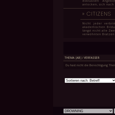
exklusiven Angebo
anlocken, sich nach
»
CITIZENS
Nicht jeder verbr
akademischen Bildu
längst nicht alle Z
verwöhnten Bratzen 
THEMA
[
AB
]
/
VERFASSER
Du hast nicht die Berechtigung Th