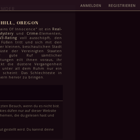
ANMELDEN
REGISTRIEREN
EMDER
HILL, OREGON
ins Of Innocence" ist ein
Real-
Mystery
und
Crime
-Elementen,
V3-Rating
voll ausschöpft, den
 Füßen tritt und sich mit den
r kleinen, beschaulichen Stadt
üste der Vereinigten Staaten
er gute Ruf sämtlicher
htungen eilt ihnen voraus, ihr
kt die düstere Vergangenheit
r unter all dem Ruhm nur ein
 scheint: Das Schlechteste in
ern hervor zu bringen.
zten Besuch, wenn du es nicht bist.
ies düfen nur auf dieser Website
Themen, die du gelesen hast und
t gestellt wird. Du kannst deine