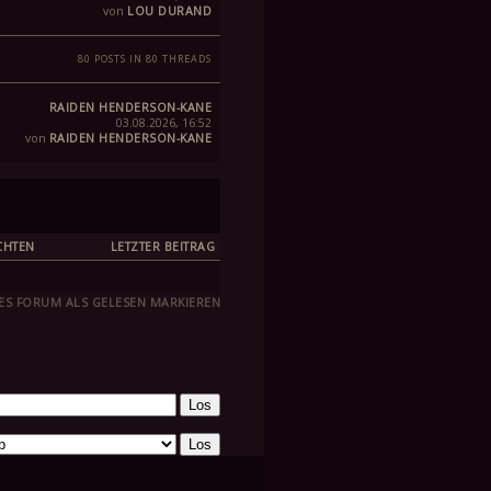
von
LOU DURAND
80 POSTS IN 80 THREADS
RAIDEN HENDERSON-KANE
03.08.2026, 16:52
von
RAIDEN HENDERSON-KANE
CHTEN
LETZTER BEITRAG
ES FORUM ALS GELESEN MARKIEREN