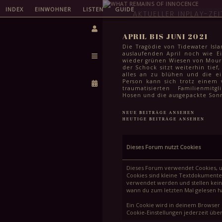
INDEX
EINWOHNER
LISTEN
GUIDE
AKTUELLER INPLAY-ZE
APRIL BIS JUNI 2021
Die Tragödie von Tidewater Isla
auslaufenden April noch wie Ei
wieder grünen Wiesen von Mourni
der Schock sitzt weiterhin tief,
alles an zu blühen und die e
Person kann sich trotz einem 
traumatisierten Familienmit
Hosen und die ausgepackte Sonn
auch wenn es dafür selbst im Ju
kühl ist. Das Leben geht wei
NEUE BEITRÄGE ANSEHEN
meisten steht in den komm
HEUTIGE BEITRÄGE ANSEHEN
auch einfach wichtigeres an
Semesterabschluss, letzte Schul
Sommerferien und für viele S
der Stadt auch das endgülti
Dieses Forum nutzt Cookies
Schullaufbahn. Spätestens Mitt
auch hier ein Haken gemacht
Feiern in lauen Frühsommer
Dieses Forum verwendet Cookies, um
höchstens noch die Frage im W
Cookies sind kleine Textdokumente
man eine weitere stadtweite Tr
verwendet werden und stellen kein 
kann.
wann du zum letzten Mal gelesen has
Ein Cookie wird in deinem Browser 
Cookie-Einstellungen jederzeit über