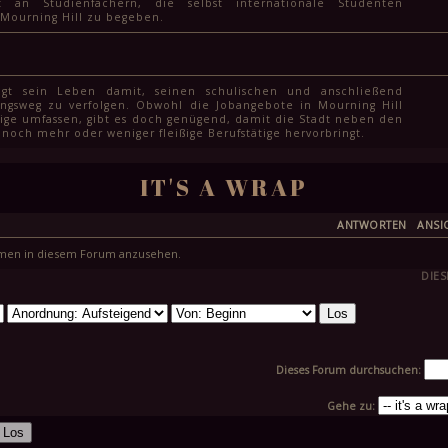
t an Studienfächern, die selbst internationale Studenten
 Mourning Hill zu begeben.
ingt sein Leben damit, seinen schulischen und anschließend
ngsweg zu verfolgen. Obwohl die Jobangebote in Mourning Hill
weige umfassen, gibt es doch genügend, damit die Stadt neben den
noch mehr oder weniger fleißige Berufstätige hervorbringt.
IT'S A WRAP
ANTWORTEN
ANSI
emen in diesem Forum anzusehen.
DIES
Dieses Forum durchsuchen:
Gehe zu: