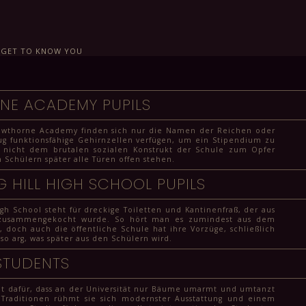
›
GET TO KNOW YOU
E ACADEMY PUPILS
awthorne Academy finden sich nur die Namen der Reichen oder
ug funktionsfähige Gehirnzellen verfügen, um ein Stipendium zu
e nicht dem brutalen sozialen Konstrukt der Schule zum Opfer
en Schülern später alle Türen offen stehen.
 HILL HIGH SCHOOL PUPILS
gh School steht für dreckige Toiletten und Kantinenfraß, der aus
n zusammengekocht wurde. So hört man es zumindest aus dem
 doch auch die öffentliche Schule hat ihre Vorzüge, schließlich
 so arg, was später aus den Schülern wird.
STUDENTS
t dafür, dass an der Universität nur Bäume umarmt und umtanzt
r Traditionen rühmt sie sich modernster Ausstattung und einem