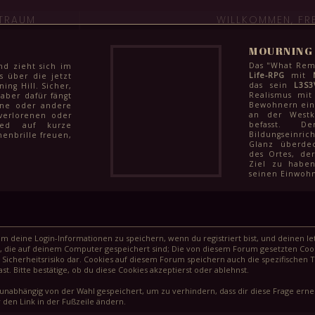
ITRAUM
WILLKOMMEN, FR
MOURNING 
Das "What Rema
nd zieht sich im
Life-RPG
mit
s über die jetzt
das sein
L3S3
ng Hill. Sicher,
Realismus mit
 aber dafür fängt
Bewohnern eine
ine oder andere
an der Westk
verlorenen oder
befasst. D
glied auf kurze
Bildungseinric
enbrille freuen,
Glanz überdec
ni noch etwas zu
des Ortes, de
ter und für die
Ziel zu haben
enden Monaten
seinen Einwohn
: Klausuren zum
arbeiten vor den
chüler:innen in
ge Finale ihrer
e Juni kann aber
 werden und dem
nächsten steht
 deine Login-Informationen zu speichern, wenn du registriert bist, und deinen let
eg, wie schnell
, die auf deinem Computer gespeichert sind; Die von diesem Forum gesetzten Cook
agödie vergessen
Sicherheitsrisiko dar. Cookies auf diesem Forum speichern auch die spezifischen 
t. Bitte bestätige, ob du diese Cookies akzeptierst oder ablehnst.
unabhängig von der Wahl gespeichert, um zu verhindern, dass dir diese Frage erneu
 den Link in der Fußzeile ändern.