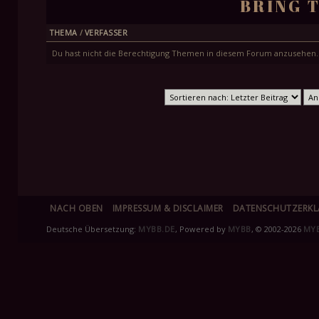
BRING 
THEMA
/
VERFASSER
Du hast nicht die Berechtigung Themen in diesem Forum anzusehen.
NACH OBEN
IMPRESSUM & DISCLAIMER
DATENSCHUTZERK
Deutsche Übersetzung:
MYBB.DE
, Powered by
MYBB
, © 2002-2026
MY