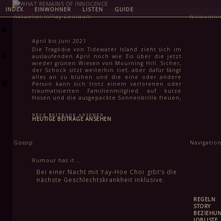
INDEX
EINWOHNER
LISTEN
GUIDE
Aktueller InPlay-Zeitraum
Willkomm
April bis Juni 2021
Die Tragödie von Tidewater Island zieht sich im
auslaufenden April noch wie Eis über die jetzt
wieder grünen Wiesen von Mourning Hill. Sicher,
der Schock sitzt weiterhin tief, aber dafür fängt
alles an zu blühen und die eine oder andere
Person kann sich trotz einem verlorenen oder
traumatisierten Familienmitglied auf kurze
Hosen und die ausgepackte Sonnenbrille freuen,
auch wenn es dafür selbst im Juni noch etwas zu
kühl ist. Das Leben geht weiter und für die
NEUE BEITRÄGE ANSEHEN
meisten steht in den kommenden Monaten
HEUTIGE BEITRÄGE ANSEHEN
auch einfach wichtigeres an: Klausuren zum
Semesterabschluss, letzte Schularbeiten vor den
Sommerferien und für viele Schüler:innen in
Gossip
Navigatio
der Stadt auch das endgültige Finale ihrer
Schullaufbahn. Spätestens Mitte Juni kann aber
auch hier ein Haken gemacht werden und dem
Rumour has it …
Feiern in lauen Frühsommernächsten steht
Bei einer Nacht mit Yay-Hoe Choi gibt’s die
höchstens noch die Frage im Weg, wie schnell
nächste Geschlechtskrankheit inklusive.
man eine weitere stadtweite Tragödie vergessen
kann.
REGELN
STORY
BEZIEHU
JOBLISTE