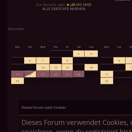
Ein Gerücht über
JAE-HO CHOI
ALLE GERÜCHTE ANSEHEN
Kalender
April 2021
Mon
Tue
Wed
Thu
Fri
Sat
Sun
Mon
Tue
W
1
2
3
4
5
6
7
8
9
10
11
3
4
12
13
14
15
16
17
18
10
11
19
20
21
22
23
24
25
17
18
26
27
28
29
30
24
25
31
Dieses Forum nutzt Cookies
Dieses Forum verwendet Cookies, 
speichern, wenn du registriert bis